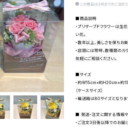
この商品は3点までのご注文と
■商品説明
・プリザーブドフラワーは生
い花。
・数年以上、美しさを保ちお
・店頭には常時、数種類のカ
気軽にご相談ください。
■サイズ
・約W15cm×約H20cm×約1
（ケースサイズ）
・輸送箱は80サイズとなりま
■ 発送・注文に関する情報
・ご注文3日後以降でのお届け